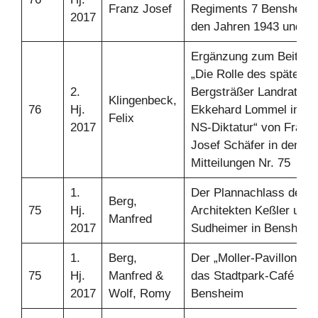
Franz Josef
Regiments 7 Bensheim 
2017
den Jahren 1943 und 1
Ergänzung zum Beitrag
„Die Rolle des spätere
2.
Bergsträßer Landrats
Klingenbeck,
76
Hj.
Ekkehard Lommel in de
Felix
2017
NS-Diktatur“ von Franz
Josef Schäfer in den
Mitteilungen Nr. 75
1.
Der Plannachlass der
Berg,
75
Hj.
Architekten Keßler und
Manfred
2017
Sudheimer in Bensheim
1.
Berg,
Der „Moller-Pavillon“ u
75
Hj.
Manfred &
das Stadtpark-Café in
2017
Wolf, Romy
Bensheim