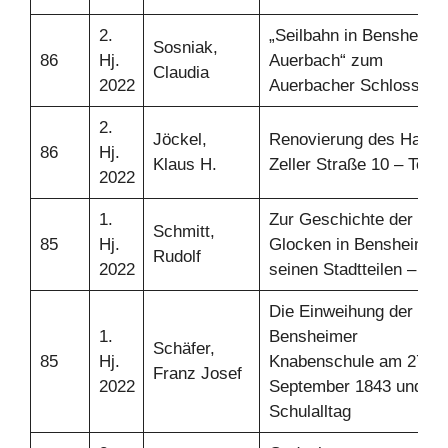
2.
„Seilbahn in Bensheim-
Sosniak,
86
Hj.
Auerbach“ zum
Claudia
2022
Auerbacher Schloss
2.
Jöckel,
Renovierung des Hause
86
Hj.
Klaus H.
Zeller Straße 10 – Teil 1
2022
1.
Zur Geschichte der
Schmitt,
85
Hj.
Glocken in Bensheim u
Rudolf
2022
seinen Stadtteilen – Teil
Die Einweihung der
1.
Bensheimer
Schäfer,
85
Hj.
Knabenschule am 27.
Franz Josef
2022
September 1843 und de
Schulalltag