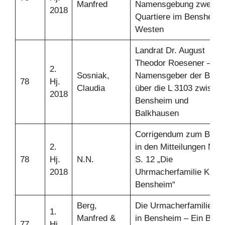
Manfred
Namensgebung zweier
2018
Quartiere im Bensheime
Westen
Landrat Dr. August
Theodor Roesener –
2.
Sosniak,
Namensgeber der Brüc
78
Hj.
Claudia
über die L 3103 zwisch
2018
Bensheim und
Balkhausen
Corrigendum zum Beitr
2.
in den Mitteilungen Nr. 
78
Hj.
N.N.
S. 12 „Die
2018
Uhrmacherfamilie Klein 
Bensheim“
Berg,
Die Urmacherfamilie Kle
1.
Manfred &
in Bensheim – Ein Beitr
77
Hj.