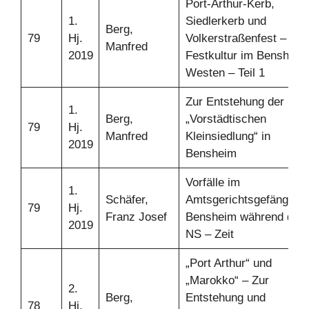
Port-Arthur-Kerb,
1.
Siedlerkerb und
Berg,
79
Hj.
Volkerstraßenfest – Zur
Manfred
2019
Festkultur im Bensheim
Westen – Teil 1
Zur Entstehung der
1.
Berg,
„Vorstädtischen
79
Hj.
Manfred
Kleinsiedlung“ in
2019
Bensheim
Vorfälle im
1.
Schäfer,
Amtsgerichtsgefängnis
79
Hj.
Franz Josef
Bensheim während der
2019
NS – Zeit
„Port Arthur“ und
„Marokko“ – Zur
2.
Berg,
Entstehung und
78
Hj.