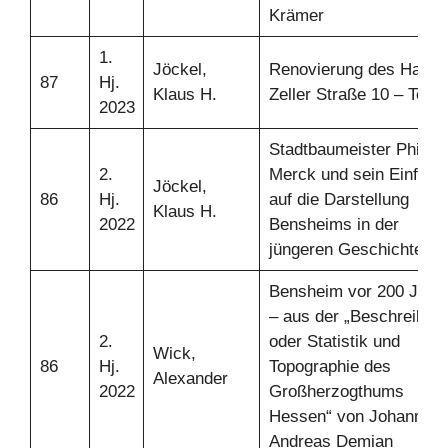
Krämer
1.
Jöckel,
Renovierung des Hause
87
Hj.
Klaus H.
Zeller Straße 10 – Teil 2
2023
Stadtbaumeister Philipp
2.
Merck und sein Einflus
Jöckel,
86
Hj.
auf die Darstellung
Klaus H.
2022
Bensheims in der
jüngeren Geschichte
Bensheim vor 200 Jahr
– aus der „Beschreibun
2.
oder Statistik und
Wick,
86
Hj.
Topographie des
Alexander
2022
Großherzogthums
Hessen“ von Johann
Andreas Demian