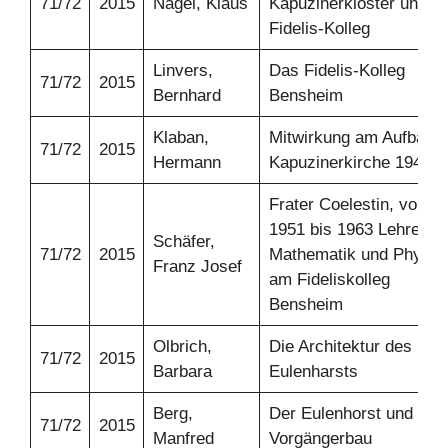
71/72
2015
Nagel, Klaus
Kapuzinerkloster und d
Fidelis-Kolleg
Linvers,
Das Fidelis-Kolleg
71/72
2015
Bernhard
Bensheim
Klaban,
Mitwirkung am Aufbau d
71/72
2015
Hermann
Kapuzinerkirche 1947
Frater Coelestin, von
1951 bis 1963 Lehrer fü
Schäfer,
71/72
2015
Mathematik und Physik
Franz Josef
am Fideliskolleg
Bensheim
Olbrich,
Die Architektur des
71/72
2015
Barbara
Eulenharsts
Berg,
Der Eulenhorst und sei
71/72
2015
Manfred
Vorgängerbau