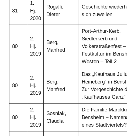
1.
Rogalli,
Geschichte wiederholt
81
Hj.
Dieter
sich zuweilen
2020
Port-Arthur-Kerb,
2.
Siedlerkerb und
Berg,
80
Hj.
Volkerstraßenfest – Zur
Manfred
2019
Festkultur im Bensheim
Westen – Teil 2
Das „Kaufhaus Julius
2.
Berg,
Heineberg“ in Bensheim
80
Hj.
Manfred
Zur Vorgeschichte des
2019
„Kaufhauses Ganz“
2.
Die Familie Marokko in
Sosniak,
80
Hj.
Bensheim – Namensgeb
Claudia
2019
eines Stadtviertels?