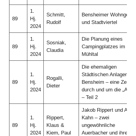
1.
Schmitt,
Bensheimer Wohngebie
89
Hj.
Rudolf
und Stadtviertel
2024
1.
Die Planung eines
Sosniak,
89
Hj.
Campingplatzes im
Claudia
2024
Mühltal
Die ehemaligen
1.
Städtischen Anlagen in
Rogalli,
89
Hj.
Bensheim – eine Zeitrei
Dieter
2024
durch und um die „Aala
– Teil 2
Jakob Rippert und Alber
1.
Rippert,
Kahn – zwei
89
Hj.
Klaus &
ungewöhnliche
2024
Kiem, Paul
Auerbacher und ihre