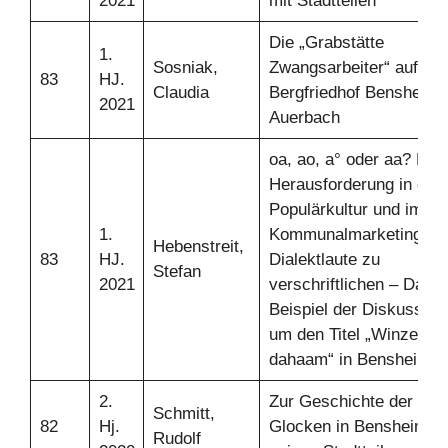
2021
mit Stadtteilen
Die „Grabstätte
1.
Sosniak,
Zwangsarbeiter“ auf de
83
HJ.
Claudia
Bergfriedhof Bensheim-
2021
Auerbach
oa, ao, a° oder aa? Die
Herausforderung in der
Populärkultur und im
1.
Kommunalmarketing,
Hebenstreit,
83
HJ.
Dialektlaute zu
Stefan
2021
verschriftlichen – Das
Beispiel der Diskussion
um den Titel „Winzerfes
dahaam“ in Bensheim
2.
Zur Geschichte der
Schmitt,
82
Hj.
Glocken in Bensheim u
Rudolf