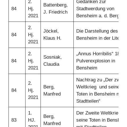
2.
Gedanken zur
Battenberg,
84
Hj.
Stadtwerdung von
J. Friedrich
2021
Bensheim a. d. Bergstr.
2.
Jöckel,
Die Darstellung des alt
84
Hj.
Klaus H.
Bensheim in der Literat
2021
2.
„Annus Horribilis“ 1822 
Sosniak,
84
Hj.
Pulverexplosion in
Claudia
2021
Bensheim
Nachtrag zu „Der zweit
2.
Berg,
Weltkrieg und seine
84
Hj.
Manfred
Toten in Bensheim mit
2021
Stadtteilen“
1.
Der Zweite Weltkrieg u
Berg,
83
HJ.
seine Toten in Benshei
Manfred