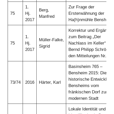
1.
Zur Frage der
Berg,
75
Hj.
Ersterwähnung der
Manfred
2017
Ha(h)nmühle Bensheim
Korrektur und Ergänzun
1.
zum Beitrag „Der
Müller-Falke,
75
Hj.
Nachlass im Keller“ von
Sigrid
2017
Bernd Philipp Schröder 
den Mitteilungen Nr. 71
Basinsheim 765 –
Bensheim 2015: Die
historische Entwicklung
73/74
2016
Härter, Karl
Bensheims vom
fränkischen Dorf zur
modernen Stadt
Lokale Identität und