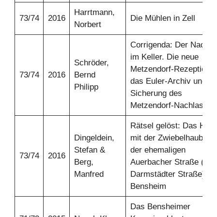
Harrtmann,
73/74
2016
Die Mühlen in Zell
Norbert
Corrigenda: Der Nachla
im Keller. Die neue
Schröder,
Metzendorf-Rezeption,
73/74
2016
Bernd
das Euler-Archiv und di
Philipp
Sicherung des
Metzendorf-Nachlasses
Rätsel gelöst: Das Hau
Dingeldein,
mit der Zwiebelhaube in
Stefan &
der ehemaligen
73/74
2016
Berg,
Auerbacher Straße (heu
Manfred
Darmstädter Straße) in
Bensheim
Das Bensheimer