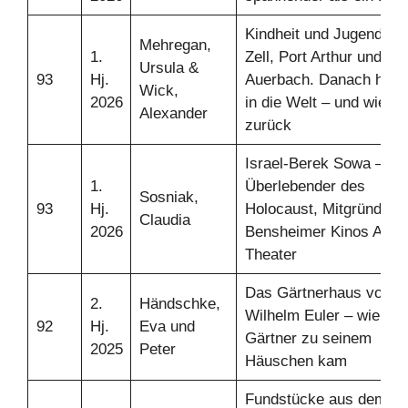
Kindheit und Jugend in
Mehregan,
1.
Zell, Port Arthur und
Ursula &
93
Hj.
Auerbach. Danach hina
Wick,
2026
in die Welt – und wieder
Alexander
zurück
Israel-Berek Sowa –
1.
Überlebender des
Sosniak,
93
Hj.
Holocaust, Mitgründer 
Claudia
2026
Bensheimer Kinos Apoll
Theater
Das Gärtnerhaus von
2.
Händschke,
Wilhelm Euler – wie der
92
Hj.
Eva und
Gärtner zu seinem
2025
Peter
Häuschen kam
Fundstücke aus dem