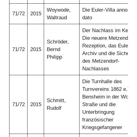
Woywode,
Die Euler-Villa anno –
71/72
2015
Waltraud
dato
Der Nachlass im Keller.
Die neuere Metzendorf-
Schröder,
Rezeption, das Euler-
71/72
2015
Bernd
Archiv und die Sicherun
Philipp
des Metzendorf-
Nachlasses
Die Turnhalle des
Turnvereins 1862 e.V.
Bensheim in der Worms
Schmitt,
71/72
2015
Straße und die
Rudolf
Unterbringung
französischer
Kriegsgefangener