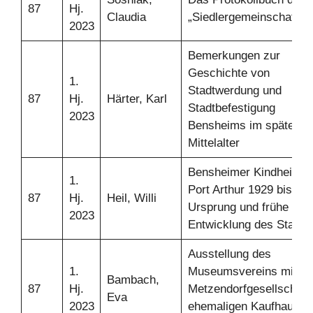
87
Hj.
Claudia
„Siedlergemeinschaft“
2023
Bemerkungen zur
Geschichte von
1.
Stadtwerdung und
87
Hj.
Härter, Karl
Stadtbefestigung
2023
Bensheims im späten
Mittelalter
Bensheimer Kindheit in
1.
Port Arthur 1929 bis 19
87
Hj.
Heil, Willi
Ursprung und frühe
2023
Entwicklung des Stadtte
Ausstellung des
1.
Museumsvereins mit de
Bambach,
87
Hj.
Metzendorfgesellschaft
Eva
2023
ehemaligen Kaufhaus