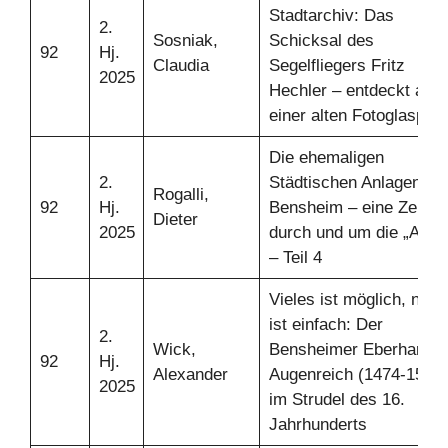
Stadtarchiv: Das
2.
Sosniak,
Schicksal des
92
Hj.
Claudia
Segelfliegers Fritz
2025
Hechler – entdeckt auf
einer alten Fotoglasplat
Die ehemaligen
2.
Städtischen Anlagen in
Rogalli,
92
Hj.
Bensheim – eine Zeitrei
Dieter
2025
durch und um die „Aala
– Teil 4
Vieles ist möglich, nich
ist einfach: Der
2.
Wick,
Bensheimer Eberhart
92
Hj.
Alexander
Augenreich (1474-1550)
2025
im Strudel des 16.
Jahrhunderts