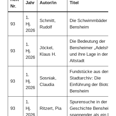
Jahr
Autor/in
Titel
Nr.
1.
Schmitt,
Die Schwimmbäder in
93
Hj.
Rudolf
Bensheim
2026
Die Bedeutung der
1.
Jöckel,
Bensheimer „Adelshöfe
93
Hj.
Klaus H.
und ihre Lage in der
2026
Altstadt
Fundstücke aus dem
1.
Sosniak,
Stadtarchiv: Die
93
Hj.
Claudia
Einführung der Biotonne
2026
Bensheim
1.
Spurensuche in der
93
Hj.
Ritzert, Pia
Geschichte Bensheims:
2026
spannender als ein Krim