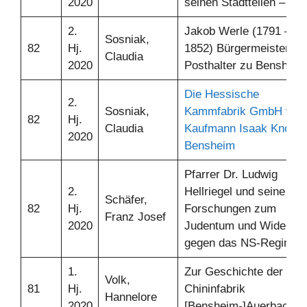
2020
seinen Stadtteilen – Teil
2.
Jakob Werle (1791 –
Sosniak,
82
Hj.
1852) Bürgermeister un
Claudia
2020
Posthalter zu Bensheim
Die Hessische
2.
Sosniak,
Kammfabrik GmbH von
82
Hj.
Claudia
Kaufmann Isaak Knoller
2020
Bensheim
Pfarrer Dr. Ludwig
2.
Hellriegel und seine
Schäfer,
82
Hj.
Forschungen zum
Franz Josef
2020
Judentum und Widersta
gegen das NS-Regime
1.
Zur Geschichte der
Volk,
81
Hj.
Chininfabrik
Hannelore
2020
[Bensheim-]Auerbach