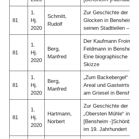
1.
Zur Geschichte der
Schmitt,
81
Hj.
Glocken in Bensheim u
Rudolf
2020
seinen Stadtteilen – Teil
Der Kaufmann Froim
1.
Berg,
Feldmann in Bensheim 
81
Hj.
Manfred
Eine biographische
2020
Skizze
1.
„Zum Backebergel“ –
Berg,
81
Hj.
Areal und Gastwirtschaf
Manfred
2020
am Griesel in Bensheim
Zur Geschichte der
1.
Hartmann,
„Obersten Mühle“ in
81
Hj.
Norbert
[Bensheim -]Schönberg
2020
im 19. Jahrhundert