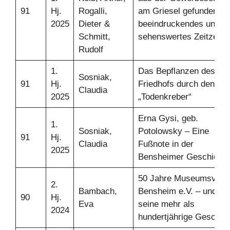
91
Hj.
Rogalli,
am Griesel gefunden – 
2025
Dieter &
beeindruckendes und
Schmitt,
sehenswertes Zeitzeugn
Rudolf
1.
Das Bepflanzen des
Sosniak,
91
Hj.
Friedhofs durch den
Claudia
2025
„Todenkreber“
Erna Gysi, geb.
1.
Sosniak,
Potolowsky – Eine
91
Hj.
Claudia
Fußnote in der
2025
Bensheimer Geschichte
50 Jahre Museumsvere
2.
Bambach,
Bensheim e.V. – und
90
Hj.
Eva
seine mehr als
2024
hundertjährige Geschic