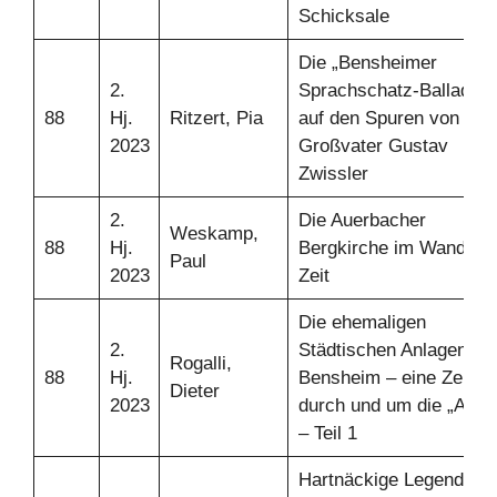
Schicksale
Die „Bensheimer
2.
Sprachschatz-Ballade“ 
88
Hj.
Ritzert, Pia
auf den Spuren von
2023
Großvater Gustav
Zwissler
2.
Die Auerbacher
Weskamp,
88
Hj.
Bergkirche im Wandel d
Paul
2023
Zeit
Die ehemaligen
2.
Städtischen Anlagen in
Rogalli,
88
Hj.
Bensheim – eine Zeitrei
Dieter
2023
durch und um die „Aala
– Teil 1
Hartnäckige Legenden i