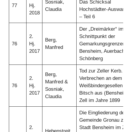
Sosniak,
Das Schicksal
77
Hj.
Claudia
Hochstädter-Auswander
2018
– Teil 6
Der „Dreimärker“ im
2.
Schnittpunkt der
Berg,
76
Hj.
Gemarkungsgrenzen vo
Manfred
2017
Bensheim, Auerbach un
Schönberg
Tod zur Zeller Kerb. Da
Berg,
2.
Verbrechen an dem
Manfred &
76
Hj.
Weißbindergesellen Ad
Sosniak,
2017
Bitsch aus (Bensheim-)
Claudia
Zell im Jahre 1899
Die Eingliederung der
Gemeinde Gronau zur
2.
Stadt Bensheim im Zug
Hebenstreit,