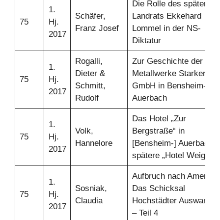
Die Rolle des späteren
1.
Schäfer,
Landrats Ekkehard
75
Hj.
Franz Josef
Lommel in der NS-
2017
Diktatur
Rogalli,
Zur Geschichte der
1.
Dieter &
Metallwerke Starkenbur
75
Hj.
Schmitt,
GmbH in Bensheim-
2017
Rudolf
Auerbach
Das Hotel „Zur
1.
Volk,
Bergstraße“ in
75
Hj.
Hannelore
[Bensheim-] Auerbach 
2017
spätere „Hotel Weigold“
Aufbruch nach Amerika.
1.
Sosniak,
Das Schicksal
75
Hj.
Claudia
Hochstädter Auswander
2017
– Teil 4