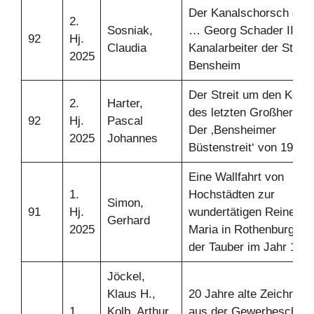
Der Kanalschorsch dan
2.
Sosniak,
… Georg Schader III.,
92
Hj.
Claudia
Kanalarbeiter der Stadt
2025
Bensheim
Der Streit um den Kopf
2.
Harter,
des letzten Großherzog
92
Hj.
Pascal
Der ‚Bensheimer
2025
Johannes
Büstenstreit‘ von 1922
Eine Wallfahrt von
1.
Hochstädten zur
Simon,
91
Hj.
wundertätigen Reinen
Gerhard
2025
Maria in Rothenburg ob
der Tauber im Jahr 152
Jöckel,
Klaus H.,
20 Jahre alte Zeichnun
1.
Kolb, Arthur,
aus der Gewerbeschule