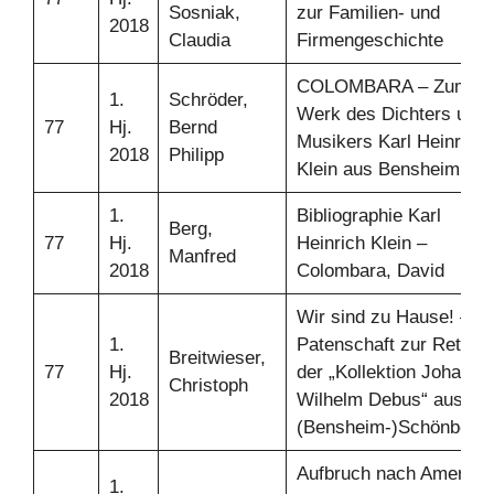
Sosniak,
zur Familien- und
2018
Claudia
Firmengeschichte
COLOMBARA – Zum
1.
Schröder,
Werk des Dichters und
77
Hj.
Bernd
Musikers Karl Heinrich
2018
Philipp
Klein aus Bensheim
1.
Bibliographie Karl
Berg,
77
Hj.
Heinrich Klein –
Manfred
2018
Colombara, David
Wir sind zu Hause! –
1.
Patenschaft zur Rettun
Breitwieser,
77
Hj.
der „Kollektion Johann
Christoph
2018
Wilhelm Debus“ aus
(Bensheim-)Schönberg
Aufbruch nach Amerika.
1.