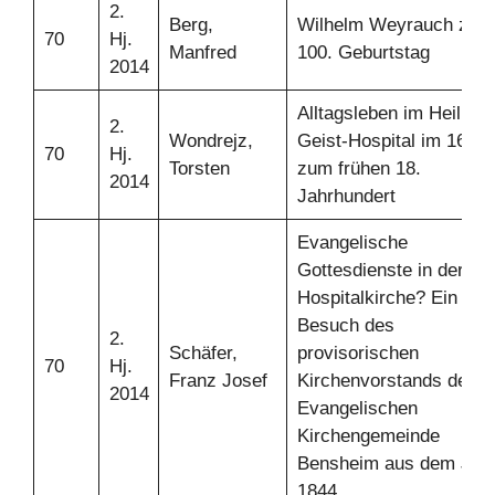
2.
Berg,
Wilhelm Weyrauch zum
70
Hj.
Manfred
100. Geburtstag
2014
Alltagsleben im Heilig-
2.
Wondrejz,
Geist-Hospital im 16. bi
70
Hj.
Torsten
zum frühen 18.
2014
Jahrhundert
Evangelische
Gottesdienste in der
Hospitalkirche? Ein
Besuch des
2.
Schäfer,
provisorischen
70
Hj.
Franz Josef
Kirchenvorstands der
2014
Evangelischen
Kirchengemeinde
Bensheim aus dem Jah
1844