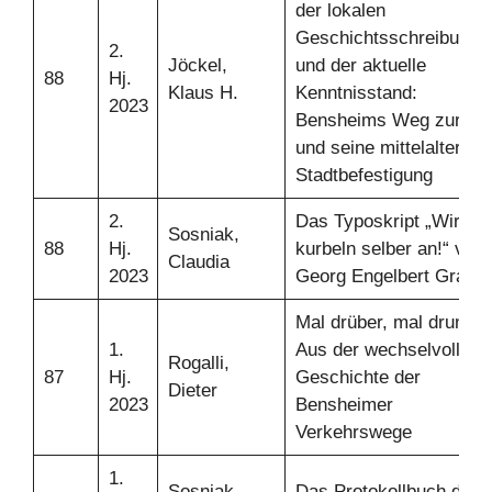
der lokalen
Geschichtsschreibung
2.
Jöckel,
und der aktuelle
88
Hj.
Klaus H.
Kenntnisstand:
2023
Bensheims Weg zur Sta
und seine mittelalterlich
Stadtbefestigung
2.
Das Typoskript „Wir
Sosniak,
88
Hj.
kurbeln selber an!“ von
Claudia
2023
Georg Engelbert Graf
Mal drüber, mal drunter:
1.
Aus der wechselvollen
Rogalli,
87
Hj.
Geschichte der
Dieter
2023
Bensheimer
Verkehrswege
1.
Sosniak,
Das Protokollbuch der