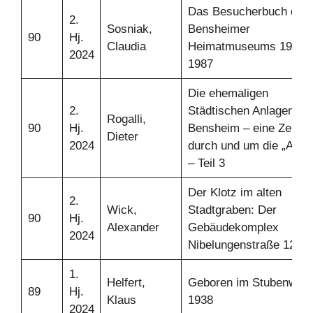
Das Besucherbuch des
2.
Sosniak,
Bensheimer
90
Hj.
Claudia
Heimatmuseums 1909-
2024
1987
Die ehemaligen
2.
Städtischen Anlagen in
Rogalli,
90
Hj.
Bensheim – eine Zeitrei
Dieter
2024
durch und um die „Aala
– Teil 3
Der Klotz im alten
2.
Wick,
Stadtgraben: Der
90
Hj.
Alexander
Gebäudekomplex
2024
Nibelungenstraße 12
1.
Helfert,
Geboren im Stubenwald
89
Hj.
Klaus
1938
2024