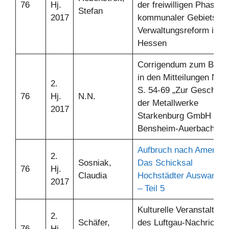
76
Hj.
der freiwilligen Phase
Stefan
2017
kommunaler Gebiets- u
Verwaltungsreform in
Hessen
Corrigendum zum Beitr
in den Mitteilungen Nr. 
2.
S. 54-69 „Zur Geschich
76
Hj.
N.N.
der Metallwerke
2017
Starkenburg GmbH in
Bensheim-Auerbach“
Aufbruch nach Amerika.
2.
Sosniak,
Das Schicksal
76
Hj.
Claudia
Hochstädter Auswander
2017
– Teil 5
Kulturelle Veranstaltun
2.
Schäfer,
des Luftgau-Nachrichte
76
Hj.