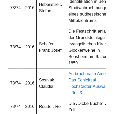
Identifikation in Benshe
Hebenstreit,
73/74
2016
Stadtwahrnehmungen
Stefan
eines südhessischen
Mittelzentrums
Die Festschrift anlässli
der Grundsteinlegung z
Schäfer,
evangelischen Kirche u
73/74
2016
Franz Josef
Glockenweihe in
Bensheim am 9. Juni
1859
Aufbruch nach Amerika.
Sosniak,
Das Schicksal
73/74
2016
Claudia
Hochstädter Auswander
– Teil 3
Die „Dicke Buche“ von
73/74
2016
Reutter, Rolf
Zell