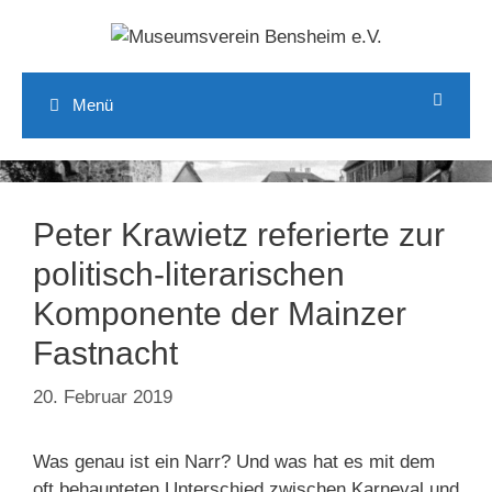
Zum
Inhalt
springen
Menü
Peter Krawietz referierte zur
politisch-literarischen
Komponente der Mainzer
Fastnacht
20. Februar 2019
Was genau ist ein Narr? Und was hat es mit dem
oft behaupteten Unterschied zwischen Karneval und